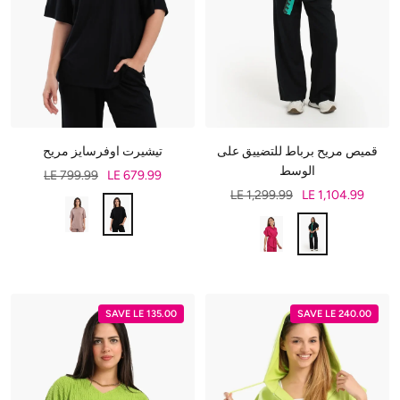
قميص مريح برباط للتضييق على
تيشيرت اوفرسايز مريح
الوسط
LE 799.99
LE 679.99
LE 1,299.99
LE 1,104.99
SAVE LE 135.00
SAVE LE 240.00