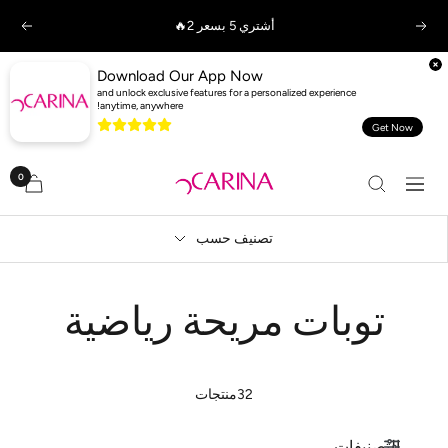
خطي
خصم يصل إلي 20% علي البيجامات🔥
السابق
التالي
لى
حتوي
Download Our App Now
and unlock exclusive features for a personalized experience
anytime, anywhere!
Get Now
0
Carina
التنقل
-
كارينا
تصنيف حسب
توبات مريحة رياضية
32منتجات
التصنيفات