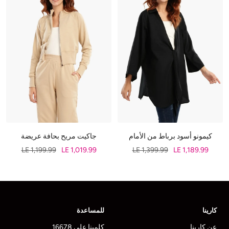
كيمونو أسود برباط من الأمام
جاكيت مريح بحافة عريضة
LE 1,199.99
LE 1,019.99
LE 1,399.99
LE 1,189.99
كارينا
للمساعدة
عن كارينا
كلمينا على 16678