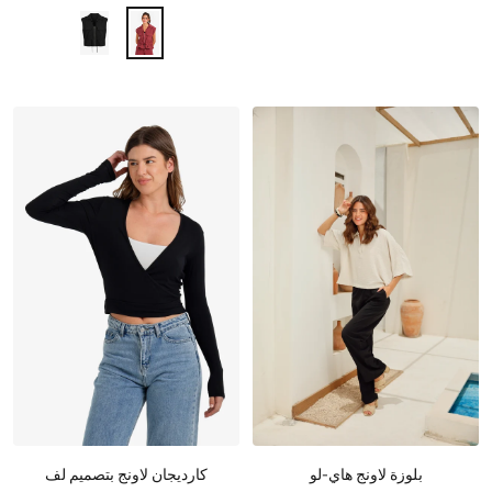
بلوزة لاونج هاي-لو
كارديجان لاونج بتصميم لف