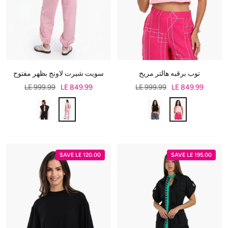
توب برقبه هالتر مريح
سويت شيرت لاونج بظهر مفتوح
LE 999.99
LE 849.99
LE 999.99
LE 849.99
SAVE LE 120.00
SAVE LE 195.00